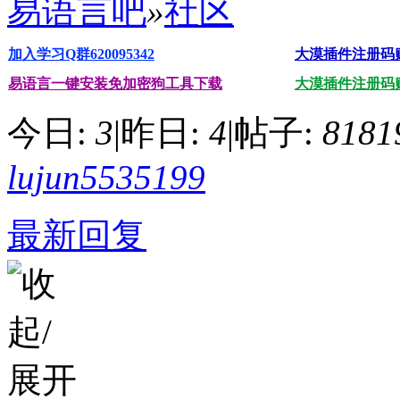
易语言吧
»
社区
加入学习Q群
620095342
大漠插件注册码
易语言一键安装免加密狗工具下载
大漠插件注册码
今日:
3
|
昨日:
4
|
帖子:
8181
lujun5535199
最新回复