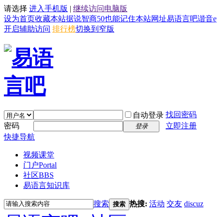
请选择
进入手机版
|
继续访问电脑版
设为首页
收藏本站
据说智商50也能记住本站网址易语言吧谐音eyy8
开启辅助访问
排行榜
切换到窄版
找回密码
自动登录
密码
立即注册
登录
快捷导航
视频课堂
门户
Portal
社区
BBS
易语言知识库
搜索
热搜:
活动
交友
discuz
搜索