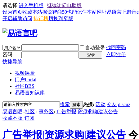
请选择
进入手机版
|
继续访问电脑版
设为首页
收藏本站
据说智商50也能记住本站网址易语言吧谐音eyy8
开启辅助访问
排行榜
切换到窄版
找回密码
自动登录
密码
立即注册
登录
快捷导航
视频课堂
门户
Portal
社区
BBS
易语言知识库
搜索
热搜:
活动
交友
discuz
搜索
易语言吧
»
社区
›
事务区
›
广告举报|资源求购|建议公告
收藏本版
|
订阅
广告举报|资源求购|建议公告
今