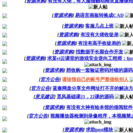
[
资源求购
]
有没有大佬，有大脸猫触动精灵直播课
[
资源求购
]
易语言画板转换成CAD
[
资源求购
]
客服几点上班
[
资源求购
]
有没有大佬收徒弟
[
资源求购
]
有没有高手收徒弟的
[
资源求购
]
找数据手长期合作开发
[
资源求购
]
求某yi云课堂的游戏安全逆向工程师：fp
[
资源求购
]
想收购一套验证密码对错的源码
[
官方公告
]
请珍惜自己的帐号严禁借给别人
[
官方公告
]
蓝奏网盘分享文件网址打不开的解决
[
意见建议
]
觅风基础课21，22课的源码
[
资源求购
]
有没有大神有绘本馆的借阅软件
[
官方公告
]
视频播放器检测到录像程序，本视频禁
[
资源求购
]
求助post模块