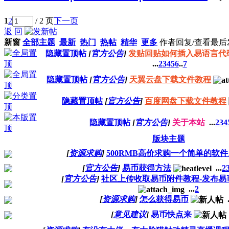
1
2
/ 2 页
下一页
返 回
新窗
全部主题
最新
热门
热帖
精华
更多
作者
回复/查看
最后
隐藏置顶帖
[
官方公告
]
发贴回贴如何插入易语言代
...
2
3
4
5
6
..
7
隐藏置顶帖
[
官方公告
]
天翼云盘下载文件教程
隐藏置顶帖
[
官方公告
]
百度网盘下载文件教程
隐藏置顶帖
[
官方公告
]
关于本站
...
2
3
4
版块主题
[
资源求购
]
500RMB高价求购一个简单的软件
[
官方公告
]
易币获得方法
...
2
[
官方公告
]
社区上传收取易币附件教程-发布易
...
2
[
资源求购
]
怎么获得易币
.
[
意见建议
]
易币快点来