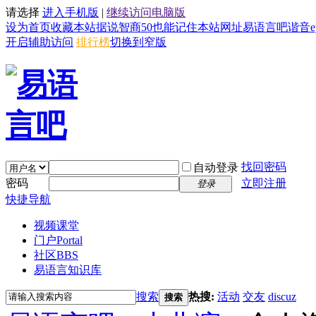
请选择
进入手机版
|
继续访问电脑版
设为首页
收藏本站
据说智商50也能记住本站网址易语言吧谐音eyy8
开启辅助访问
排行榜
切换到窄版
找回密码
自动登录
密码
立即注册
登录
快捷导航
视频课堂
门户
Portal
社区
BBS
易语言知识库
搜索
热搜:
活动
交友
discuz
搜索