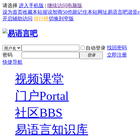
请选择
进入手机版
|
继续访问电脑版
设为首页
收藏本站
据说智商50也能记住本站网址易语言吧谐音eyy8
开启辅助访问
排行榜
切换到窄版
找回密码
自动登录
密码
立即注册
登录
快捷导航
视频课堂
门户
Portal
社区
BBS
易语言知识库