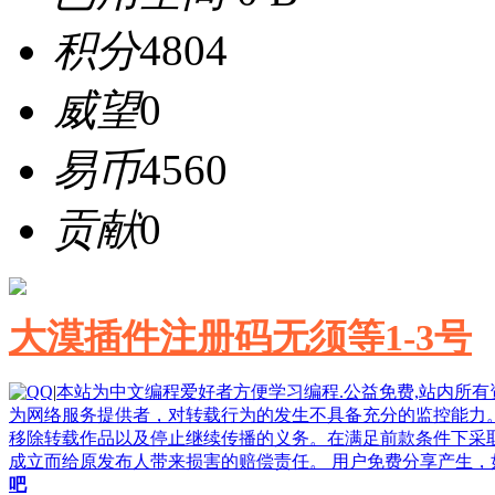
积分
4804
威望
0
易币
4560
贡献
0
大漠插件注册码无须等1-3号
|
本站为中文编程爱好者方便学习编程.公益免费,站内所
为网络服务提供者，对转载行为的发生不具备充分的监控能力
移除转载作品以及停止继续传播的义务。在满足前款条件下采
成立而给原发布人带来损害的赔偿责任。 用户免费分享产生，如果侵
吧