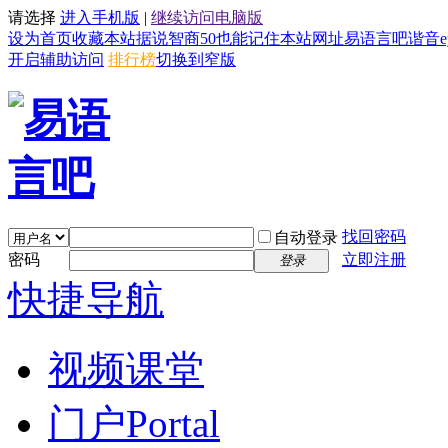
请选择
进入手机版
|
继续访问电脑版
设为首页
收藏本站
据说智商50也能记住本站网址易语言吧谐音eyy8
开启辅助访问
排行榜
切换到窄版
找回密码
自动登录
密码
立即注册
登录
快捷导航
视频课堂
门户
Portal