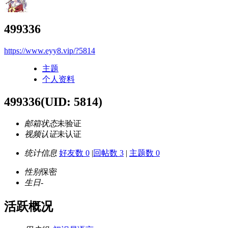
499336
https://www.eyy8.vip/?5814
主题
个人资料
499336
(UID: 5814)
邮箱状态
未验证
视频认证
未认证
统计信息
好友数 0
|
回帖数 3
|
主题数 0
性别
保密
生日
-
活跃概况