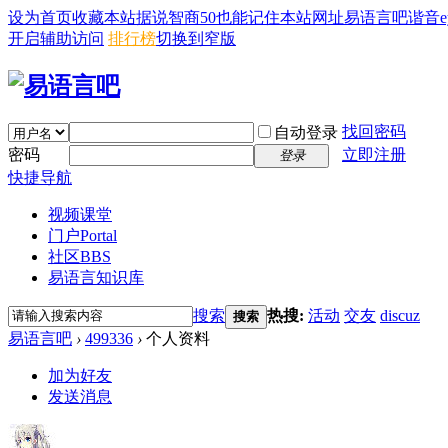
设为首页
收藏本站
据说智商50也能记住本站网址易语言吧谐音eyy8
开启辅助访问
排行榜
切换到窄版
找回密码
自动登录
密码
立即注册
登录
快捷导航
视频课堂
门户
Portal
社区
BBS
易语言知识库
搜索
热搜:
活动
交友
discuz
搜索
易语言吧
›
499336
›
个人资料
加为好友
发送消息