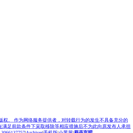
版权。 作为网络服务提供者，对转载行为的发生不具备充分的
在满足前款条件下采取移除等相应措施后不为此向原发布人承担
137757
|
Archiver
|
手机版
|
小黑屋
|
易语言吧