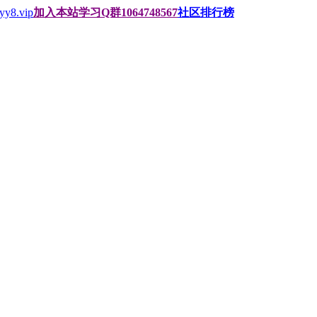
.vip
加入本站学习Q群1064748567
社区排行榜