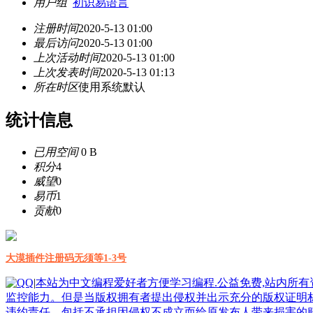
用户组
初识易语言
注册时间
2020-5-13 01:00
最后访问
2020-5-13 01:00
上次活动时间
2020-5-13 01:00
上次发表时间
2020-5-13 01:13
所在时区
使用系统默认
统计信息
已用空间
0 B
积分
4
威望
0
易币
1
贡献
0
大漠插件注册码无须等1-3号
|
本站为中文编程爱好者方便学习编程.公益免费,站内所
监控能力。但是当版权拥有者提出侵权并出示充分的版权证明
违约责任，包括不承担因侵权不成立而给原发布人带来损害的赔偿责