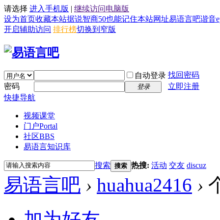
请选择
进入手机版
|
继续访问电脑版
设为首页
收藏本站
据说智商50也能记住本站网址易语言吧谐音eyy8
开启辅助访问
排行榜
切换到窄版
找回密码
自动登录
密码
立即注册
登录
快捷导航
视频课堂
门户
Portal
社区
BBS
易语言知识库
搜索
热搜:
活动
交友
discuz
搜索
易语言吧
›
huahua2416
›
加为好友