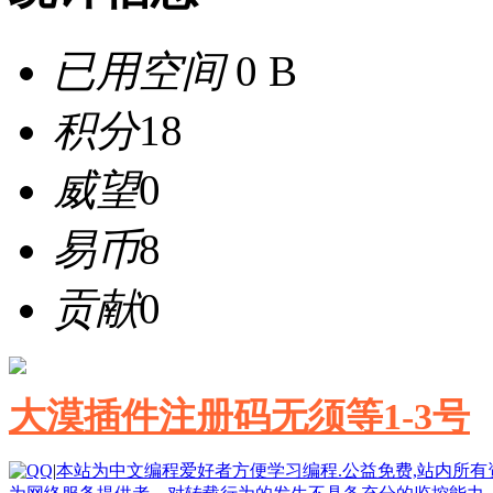
已用空间
0 B
积分
18
威望
0
易币
8
贡献
0
大漠插件注册码无须等1-3号
|
本站为中文编程爱好者方便学习编程.公益免费,站内所