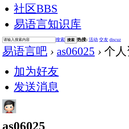
社区
BBS
易语言知识库
搜索
热搜:
活动
交友
discuz
搜索
易语言吧
›
as06025
›
个人
加为好友
发送消息
as06025