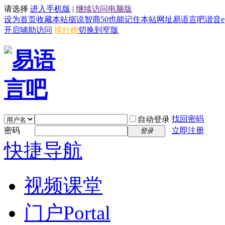
请选择
进入手机版
|
继续访问电脑版
设为首页
收藏本站
据说智商50也能记住本站网址易语言吧谐音eyy8
开启辅助访问
排行榜
切换到窄版
找回密码
自动登录
密码
立即注册
登录
快捷导航
视频课堂
门户
Portal