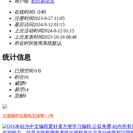
用户组
初识易语言
在线时间
1 小时
注册时间
2023-9-27 11:05
最后访问
2024-9-12 01:15
上次活动时间
2024-9-12 01:15
上次发表时间
2023-10-16 08:48
所在时区
使用系统默认
统计信息
已用空间
0 B
积分
16
威望
0
易币
14
贡献
0
大漠插件注册码无须等1-3号
|
本站为中文编程爱好者方便学习编程.公益免费,站内所
监控能力。但是当版权拥有者提出侵权并出示充分的版权证明