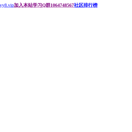
.vip
加入本站学习Q群1064748567
社区排行榜