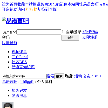
设为首页
收藏本站
据说智商50也能记住本站网址易语言吧谐音eyy8
开启辅助访问
排行榜
切换到窄版
找回密码
自动登录
密码
立即注册
登录
快捷导航
视频课堂
门户
Portal
社区
BBS
易语言知识库
搜索
热搜:
活动
交友
discuz
搜索
易语言吧
›
leidiggi1
›
个人资料
加为好友
发送消息