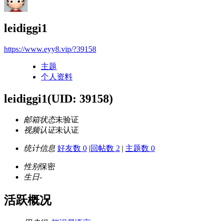
leidiggi1
https://www.eyy8.vip/?39158
主题
个人资料
leidiggi1
(UID: 39158)
邮箱状态
未验证
视频认证
未认证
统计信息
好友数 0
|
回帖数 2
|
主题数 0
性别
保密
生日
-
活跃概况