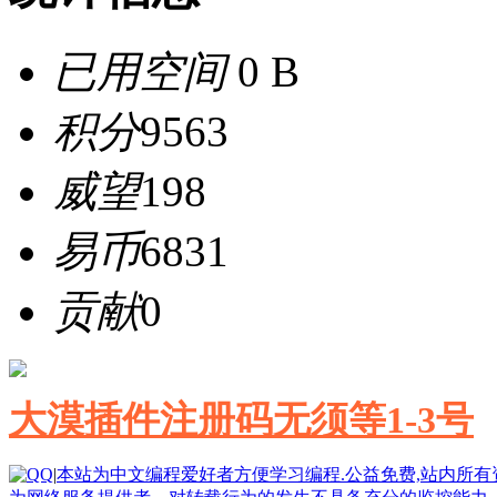
已用空间
0 B
积分
9563
威望
198
易币
6831
贡献
0
大漠插件注册码无须等1-3号
|
本站为中文编程爱好者方便学习编程.公益免费,站内所