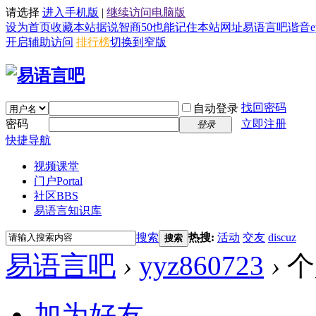
请选择
进入手机版
|
继续访问电脑版
设为首页
收藏本站
据说智商50也能记住本站网址易语言吧谐音eyy8
开启辅助访问
排行榜
切换到窄版
找回密码
自动登录
密码
立即注册
登录
快捷导航
视频课堂
门户
Portal
社区
BBS
易语言知识库
搜索
热搜:
活动
交友
discuz
搜索
易语言吧
›
yyz860723
›
个
加为好友